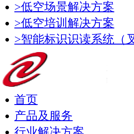
>低空场景解决方案
>低空培训解决方案
>智能标识识读系统（
首页
产品及服务
行业解决方案