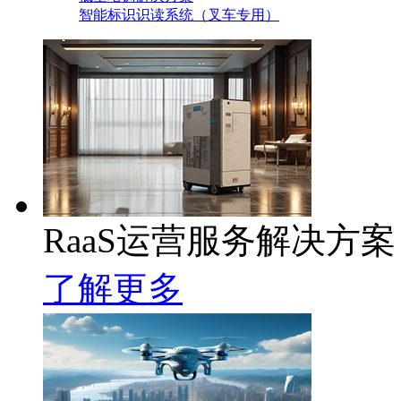
智能标识识读系统（叉车专用）
RaaS运营服务解决方案
了解更多