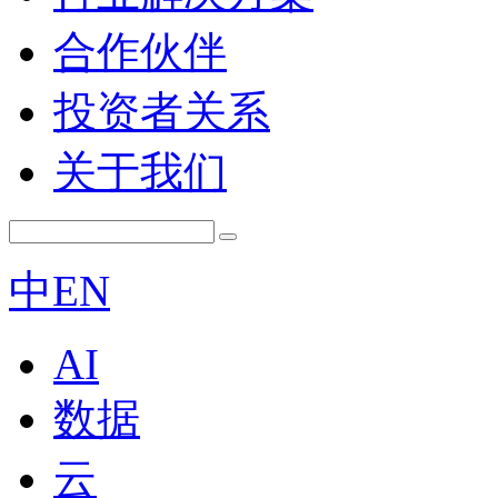
合作伙伴
投资者关系
关于我们
中
EN
AI
数据
云