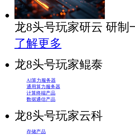
龙8头号玩家研云 研
了解更多
龙8头号玩家鲲泰
AI算力服务器
通用算力服务器
计算终端产品
数据通信产品
龙8头号玩家云科
存储产品