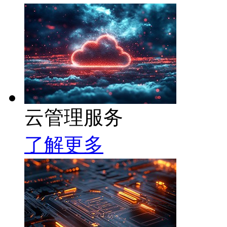
云管理服务
了解更多