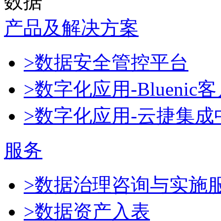
数据
产品及解决方案
>数据安全管控平台
>数字化应用-Blueni
>数字化应用-云捷集成
服务
>数据治理咨询与实施
>数据资产入表