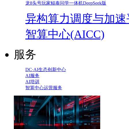
龙8头号玩家鲲泰问学一体机DeepSeek版
异构算力调度与加速
智算中心(AICC)
服务
DC·AI生态创新中心
AI服务
AI培训
智算中心运营服务