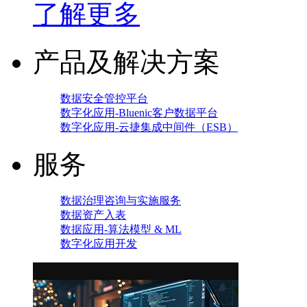
了解更多
产品及解决方案
数据安全管控平台
数字化应用-Bluenic客户数据平台
数字化应用-云捷集成中间件（ESB）
服务
数据治理咨询与实施服务
数据资产入表
数据应用-算法模型 & ML
数字化应用开发