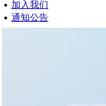
加入我们
通知公告